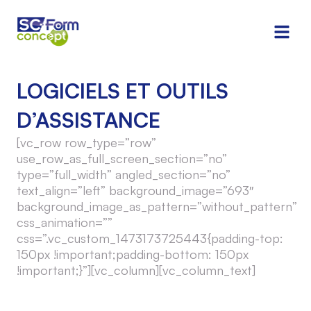
LOGICIELS ET OUTILS
D’ASSISTANCE
[vc_row row_type=”row”
use_row_as_full_screen_section=”no”
type=”full_width” angled_section=”no”
text_align=”left” background_image=”693″
background_image_as_pattern=”without_pattern”
css_animation=””
css=”.vc_custom_1473173725443{padding-top:
150px !important;padding-bottom: 150px
!important;}”][vc_column][vc_column_text]
Outils et logiciels