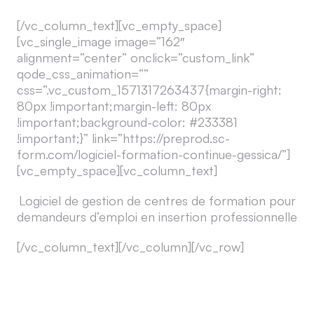
[/vc_column_text][vc_empty_space]
[vc_single_image image=”162″
alignment=”center” onclick=”custom_link”
qode_css_animation=””
css=”.vc_custom_1571317263437{margin-right:
80px !important;margin-left: 80px
!important;background-color: #233381
!important;}” link=”https://preprod.sc-
form.com/logiciel-formation-continue-gessica/”]
[vc_empty_space][vc_column_text]
Logiciel de gestion de centres de formation pour
demandeurs d’emploi en insertion professionnelle
[/vc_column_text][/vc_column][/vc_row]