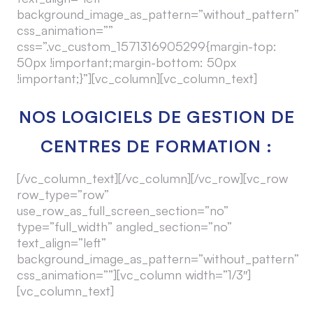
background_image_as_pattern=”without_pattern”
css_animation=””
css=”.vc_custom_1571316905299{margin-top:
50px !important;margin-bottom: 50px
!important;}”][vc_column][vc_column_text]
NOS LOGICIELS DE GESTION DE
CENTRES DE FORMATION :
[/vc_column_text][/vc_column][/vc_row][vc_row
row_type=”row”
use_row_as_full_screen_section=”no”
type=”full_width” angled_section=”no”
text_align=”left”
background_image_as_pattern=”without_pattern”
css_animation=””][vc_column width=”1/3″]
[vc_column_text]