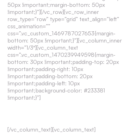
50px !important;margin-bottom: 50px
!important;}”][/vc_row][vc_row_inner
row_type=”row” type=”grid” text_align=”left”
css_animation=””
css=”.vc_custom_1469787027653{margin-
bottom: 50px !important;}”][vc_column_inner
width=”1/3″][vc_column_text
css=”.vc_custom_1470239949598{margin-
bottom: 30px !important;padding-top: 20px
!important;padding-right: 10px
!important;padding-bottom: 20px
!important;padding-left: 10px
!important;background-color: #233381
!important;}”]
TeamViewer pour PC
[/vc_column_text][vc_column_text]