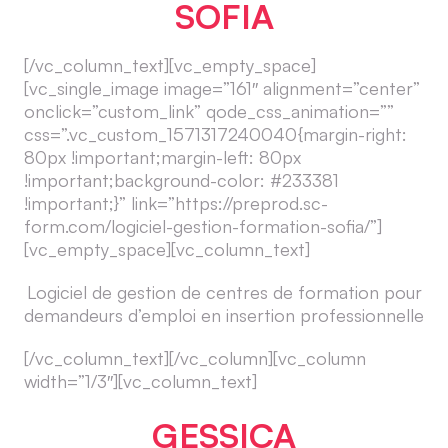
SOFIA
[/vc_column_text][vc_empty_space]
[vc_single_image image=”161″ alignment=”center”
onclick=”custom_link” qode_css_animation=””
css=”.vc_custom_1571317240040{margin-right:
80px !important;margin-left: 80px
!important;background-color: #233381
!important;}” link=”https://preprod.sc-
form.com/logiciel-gestion-formation-sofia/”]
[vc_empty_space][vc_column_text]
Logiciel de gestion de centres de formation pour
demandeurs d’emploi en insertion professionnelle
[/vc_column_text][/vc_column][vc_column
width=”1/3″][vc_column_text]
GESSICA