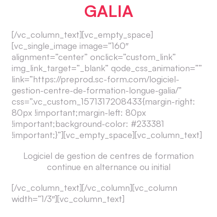
GALIA
[/vc_column_text][vc_empty_space]
[vc_single_image image=”160″
alignment=”center” onclick=”custom_link”
img_link_target=”_blank” qode_css_animation=””
link=”https://preprod.sc-form.com/logiciel-
gestion-centre-de-formation-longue-galia/”
css=”.vc_custom_1571317208433{margin-right:
80px !important;margin-left: 80px
!important;background-color: #233381
!important;}”][vc_empty_space][vc_column_text]
Logiciel de gestion de centres de formation
continue en alternance ou initial
[/vc_column_text][/vc_column][vc_column
width=”1/3″][vc_column_text]