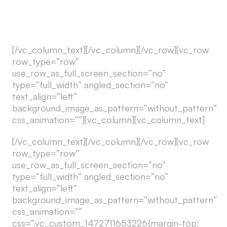
d’assistance
[/vc_column_text][/vc_column][/vc_row][vc_row
row_type=”row”
use_row_as_full_screen_section=”no”
type=”full_width” angled_section=”no”
text_align=”left”
background_image_as_pattern=”without_pattern”
css_animation=””][vc_column][vc_column_text]
[/vc_column_text][/vc_column][/vc_row][vc_row
row_type=”row”
use_row_as_full_screen_section=”no”
type=”full_width” angled_section=”no”
text_align=”left”
background_image_as_pattern=”without_pattern”
css_animation=””
css=”.vc_custom_1472711653226{margin-top: