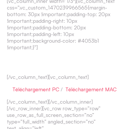
[vc_column_inner width=”1/3″][vc_column_text
css=”.vc_custom_1470239966565{margin-
bottom: 30px !important;padding-top: 20px
!important;padding-right: 10px
!important;padding-bottom: 20px
!important;padding-left: 10px
!important;background-color: #4053b1
!important;}”]
FileZilla
[/vc_column_text][vc_column_text]
Téléchargement PC
/
Téléchargement MAC
[/vc_column_text][/vc_column_inner]
[/vc_row_inner][vc_row row_type=”row”
use_row_as_full_screen_section=”no”
type=”full_width” angled_section=”no”
text_align=”left”